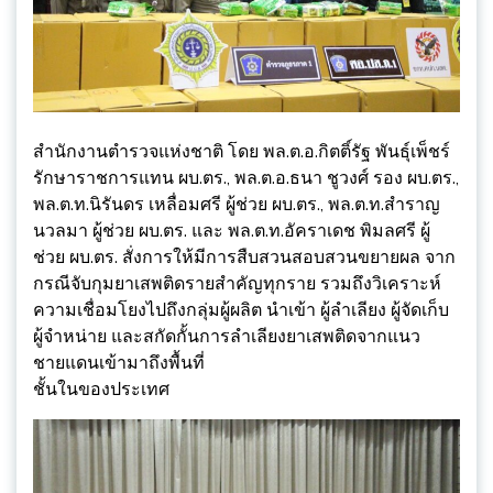
สำนักงานตำรวจแห่งชาติ โดย พล.ต.อ.กิตติ์รัฐ พันธุ์เพ็ชร์
รักษาราชการแทน ผบ.ตร., พล.ต.อ.ธนา ชูวงศ์ รอง ผบ.ตร.,
พล.ต.ท.นิรันดร เหลื่อมศรี ผู้ช่วย ผบ.ตร., พล.ต.ท.สำราญ
นวลมา ผู้ช่วย ผบ.ตร. และ พล.ต.ท.อัคราเดช พิมลศรี ผู้
ช่วย ผบ.ตร. สั่งการให้มีการสืบสวนสอบสวนขยายผล จาก
กรณีจับกุมยาเสพติดรายสำคัญทุกราย รวมถึงวิเคราะห์
ความเชื่อมโยงไปถึงกลุ่มผู้ผลิต นำเข้า ผู้ลำเลียง ผู้จัดเก็บ
ผู้จำหน่าย และสกัดกั้นการลำเลียงยาเสพติดจากแนว
ชายแดนเข้ามาถึงพื้นที่
ชั้นในของประเทศ