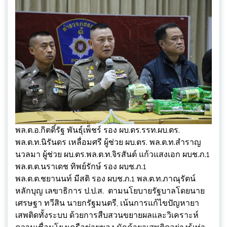
พล.ต.อ.กิตติ์รัฐ พันธุ์เพ็ชร์ รอง ผบ.ตร.รรท.ผบ.ตร.
พล.ต.ท.นิรันดร เหลื่อมศรี ผู้ช่วย ผบ.ตร. พล.ต.ท.สำราญ
นวลมา ผู้ช่วย ผบ.ตร.พล.ต.ท.จิรสันต์ แก้วแสงเอก ผบช.ภ.1
พล.ต.ต.นราเดช ทิพย์รักษ์ รอง ผบช.ภ.1
พล.ต.ต.ชยานนท์ มีสติ รอง ผบช.ภ.1 พล.ต.ท.ภาณุรัตน์
หลักบุญ เลขาธิการ ป.ป.ส. ตามนโยบายรัฐบาลโดยนาย
เศรษฐา ทวีสิน นายกรัฐมนตรี, เน้นการแก้ไขปัญหายา
เสพติดทั้งระบบ ด้วยการสืบสวนขยายผลและวิเคราะห์