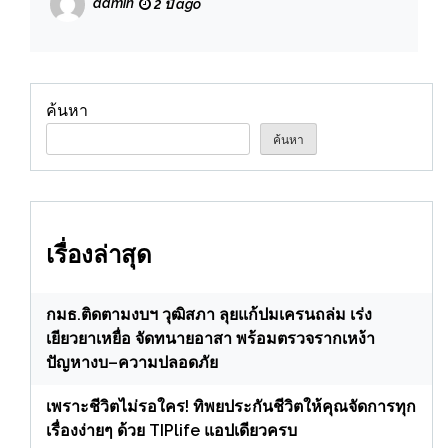
admin
2 ปี ago
ค้นหา
ค้นหา
เรื่องล่าสุด
กมธ.ติดตามงบฯ วุฒิสภา ลุยแก้ปมเครนถล่ม เร่ง
เยียวยาเหยื่อ จัดทนายอาสา พร้อมตรวจรากเหง้า
ปัญหางบ–ความปลอดภัย
เพราะชีวิตไม่รอใคร! ทิพยประกันชีวิตให้คุณจัดการทุก
เรื่องง่ายๆ ด้วย TIPlife แอปเดียวครบ