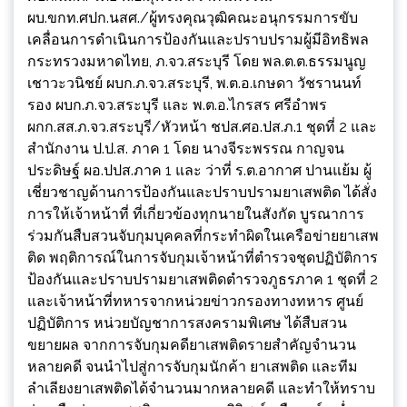
ผบ.ขกท.ศปก.นสศ./ผู้ทรงคุณวุฒิคณะอนุกรรมการขับ
เคลื่อนการดำเนินการป้องกันและปราบปรามผู้มีอิทธิพล
กระทรวงมหาดไทย, ภ.จว.สระบุรี โดย พล.ต.ต.ธรรมนูญ
เชาวะวนิชย์ ผบก.ภ.จว.สระบุรี, พ.ต.อ.เกษดา วัชรานนท์
รอง ผบก.ภ.จว.สระบุรี และ พ.ต.อ.ไกรสร ศรีอำพร
ผกก.สส.ภ.จว.สระบุรี/หัวหน้า ชปส.ศอ.ปส.ภ.1 ชุดที่ 2 และ
สำนักงาน ป.ป.ส. ภาค 1 โดย นางจีระพรรณ กาญจน
ประดิษฐ์ ผอ.ปปส.ภาค 1 และ ว่าที่ ร.ต.อากาศ ปานแย้ม ผู้
เชี่ยวชาญด้านการป้องกันและปราบปรามยาเสพติด ได้สั่ง
การให้เจ้าหน้าที่ ที่เกี่ยวข้องทุกนายในสังกัด บูรณาการ
ร่วมกันสืบสวนจับกุมบุคคลที่กระทำผิดในเครือข่ายยาเสพ
ติด พฤติการณ์ในการจับกุมเจ้าหน้าที่ตำรวจชุดปฏิบัติการ
ป้องกันและปราบปรามยาเสพติดตำรวจภูธรภาค 1 ชุดที่ 2
และเจ้าหน้าที่ทหารจากหน่วยข่าวกรองทางทหาร ศูนย์
ปฏิบัติการ หน่วยบัญชาการสงครามพิเศษ ได้สืบสวน
ขยายผล จากการจับกุมคดียาเสพติดรายสำคัญจำนวน
หลายคดี จนนำไปสู่การจับกุมนักค้า ยาเสพติด และทีม
ลำเลียงยาเสพติดได้จำนวนมากหลายคดี และทำให้ทราบ