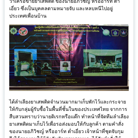
ว่าเครือข่ายยาเสพติด ของนายอภิวิชญ์ หรืออาร์ท ต่ำ
เอี่ยว ซึ่งเป็นบุคคลตามหมายจับ และหลบหนีไปอยู่
ประเทศเพื่อนบ้าน
ได้ลำเลียงยาเสพติดจำนวนมากมาเก็บพักไว้และกระจาย
ให้กับกลุ่มผู้รับซื้อในพื้นที่ชั้นในของประเทศไทย จากการ
สืบสวนทราบว่านายดิเรกหรือแด๊ก ทำหน้าที่จัดทีมลำเลียง
ยาเสพติดมาเก็บไว้เพื่อรอส่งมอบให้กับลูกค้า ตามคำสั่ง
ของนายอภิวิชญ์ หรืออาร์ท ต่ำเอี่ยว เจ้าหน้าที่ชุดจับกุม