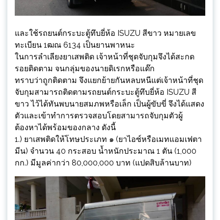
และใช้รถยนต์กระบะตู้ทึบยี่ห้อ ISUZU สีขาว หมายเลข
ทะเบียน 1ฒณ 6134 เป็นยานพาหนะ
ในการลำเลียงยาเสพติด เจ้าหน้าที่ชุดจับกุมจึงได้สะกด
รอยติดตาม จนกลุ่มของนายดิเรกหรือแด๊ก
ทราบว่าถูกติดตาม จึงแยกย้ายกันหลบหนีแต่เจ้าหน้าที่ชุด
จับกุมสามารถติดตามรถยนต์กระบะตู้ทึบยี่ห้อ ISUZU สี
ขาว ไว้ได้ทันพบนายสมภพหรือเล็ก เป็นผู้ขับขี่ จึงได้แสดง
ตัวและเข้าทำการตรวจสอบโดยสามารถจับกุมตัวผู้
ต้องหาได้พร้อมของกลาง ดังนี้
1.) ยาเสพติดให้โทษประเภท ๑ (ยาไอซ์หรือเมทแอมเฟตา
มีน) จำนวน 40 กระสอบ น้ำหนักประมาณ 1 ตัน (1,000
กก.) มีมูลค่ากว่า 80,000,000 บาท (แปดสิบล้านบาท)