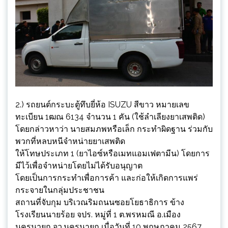
2.) รถยนต์กระบะตู้ทึบยี่ห้อ ISUZU สีขาว หมายเลข
ทะเบียน 1ฒณ 6134 จำนวน 1 คัน (ใช้ลำเลียงยาเสพติด)
โดยกล่าวหาว่า นายสมภพหรือเล็ก กระทำผิดฐาน ร่วมกับ
พวกที่หลบหนีจำหน่ายยาเสพติด
ให้โทษประเภท 1 (ยาไอซ์หรือเมทแอมเฟตามีน) โดยการ
มีไว้เพื่อจำหน่ายโดยไม่ได้รับอนุญาต
โดยเป็นการกระทำเพื่อการค้า และก่อให้เกิดการแพร่
กระจายในกลุ่มประชาชน
สถานที่จับกุม บริเวณริมถนนซอยโยธาธิการ ข้าง
โรงเรียนนายร้อย จปร. หมู่ที่ 1 ต.พรหมณี อ.เมือง
นครนายก จว.นครนายก เมื่อวันที่ 10 พฤษภาคม 2567