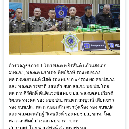
ตำรวจภูธรภาค 1 โดย พล.ต.ท.จิรสันต์ แก้วแสงเอก
ผบช.ภ.1, พล.ต.ต.นราเดช ทิพย์รักษ์ รอง ผบช.ภ.1,
พล.ต.ต.ชยานนท์ มีสติ รอง ผบช.ภ.๑/รอง ผอ.ศอ.ปส.ภ.1
และ พล.ต.ต.วรชาติ แสนคำ ผบก.สส.ภ.1 บช.ปส. โดย
พล.ต.ท.คีรีศักดิ์ ตันตินวะชัย ผบช.ปส. พล.ต.ต.สมเกียรติ
วัฒนพรมงคล รอง ผบช.ปส., พล.ต.ต.สมบูรณ์ เทียนขาว
รอง ผบช.ปส., พล.ต.ต.ออมสิน ตรารุ่งเรือง รอง ผบช.ปส.
และ พล.ต.ต.พลัฏฐ์ วิเศษสิงห์ รอง ผบช.ปส., ขกท. โดย
พล.ต.อาทิตย์ ม่วงเล็ก ผบ.ขกท., ขกท.
ศปก.นสศ. โดย พ.อ.สุพจน์ สวาคฆพรรณ