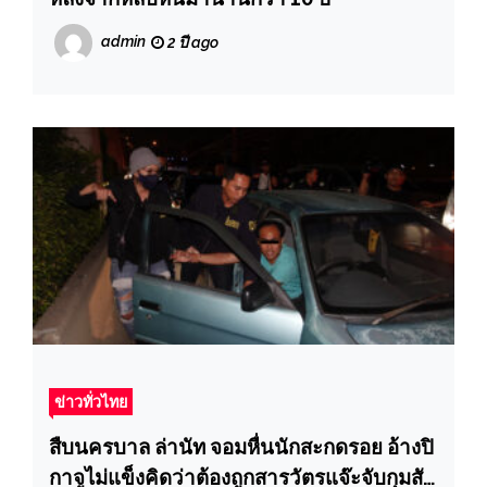
admin
2 ปี ago
ข่าวทั่วไทย
สืบนครบาล ล่านัท จอมหื่นนักสะกดรอย อ้างปิ
กาจูไม่แข็งคิดว่าต้องถูกสารวัตรแจ๊ะจับกุมสัก