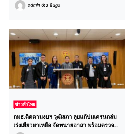
4,500 กิโลกรัม
admin
2 ปี ago
ข่าวทั่วไทย
กมธ.ติดตามงบฯ วุฒิสภา ลุยแก้ปมเครนถล่ม
เร่งเยียวยาเหยื่อ จัดทนายอาสา พร้อมตรวจ
รากเหง้าปัญหางบ–ความปลอดภัย