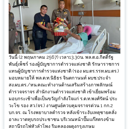
วันนี้ (2 พฤษภาคม 2567) เวลา13.30น. พล.ต.อ.กิตติ์รัฐ
พันธุ์เพ็ชร์ รองผู้บัญชาการตำรวจแห่งชาติ รักษาราชการ
แทนผู้บัญชาการตำรวจแห่งชาติ (รอง ผบ.ตร.รรท.ผบ.ตร.)
มอบหมายให้ พล.ต.ท.นิธิธร จินตกานนท์ ผบช.ประจำ
สง.ผบ.ตร./หน.คณะทำงานด้านเสริมสร้างภาพลักษณ์
ตำรวจจราจร สำนักงานตำรวจแห่งชาติ เข้าเยี่ยมพร้อม
มอบกระเช้าเพื่อเป็นขวัญกำลังใจแก่ ร.ต.ท.พงศ์รัตน์ ประ
วะโข รอง สว.(จร.) งานศูนย์ควบคุมจราจรด่วน 1 กก.2
บก.จร. ณ โรงพยาบาลตำรวจ หลังเข้าระงับเหตุชายคลั่ง
อาละวาดทุบรถประชาชน บริเวณหน้าปั๊มแก๊สตรงข้าม
สถานีรถไฟหัวลำโพง ริมคลองผดุงกรุงเกษม