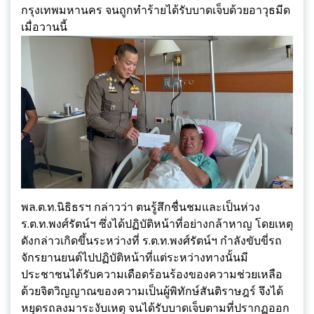
กรุงเทพมหานคร จนถูกทำร้ายได้รับบาดเจ็บด้วยอาวุธมีด
เมื่อวานนี้
พล.ต.ท.นิธิธรฯ กล่าวว่า ตนรู้สึกชื่นชมและเป็นห่วง
ร.ต.ท.พงศ์รัตน์ฯ ซึ่งได้ปฏิบัติหน้าที่อย่างกล้าหาญ โดยเหตุ
ดังกล่าวเกิดขึ้นระหว่างที่ ร.ต.ท.พงศ์รัตน์ฯ กำลังขับขี่รถ
จักรยานยนต์ไปปฏิบัติหน้าที่แต่ระหว่างทางนั้นมี
ประชาชนได้รับความเดือดร้อนร้องของความช่วยเหลือ
ด้วยจิตวิญญาณของความเป็นผู้พิทักษ์สันติราษฎร์ จึงได้
หยุดรถลงมาระงับเหตุ จนได้รับบาดเจ็บตามที่ปรากฏออก