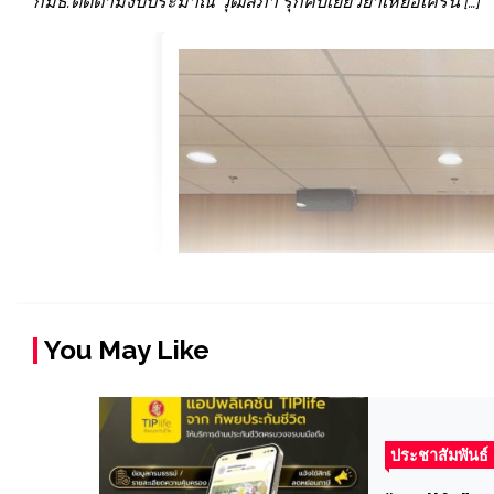
กมธ.ติดตามงบประมาณ วุฒิสภา รุกคืบเยียวยาเหยื่อเครน […]
You May Like
ประชาสัมพันธ์