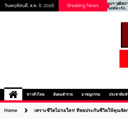
Skip
ู่ในความเครียด
กมธ.ติดตามงบฯ วุฒิสภา
วันพฤหัสบดี, ส.ค. 6, 2026
Breaking News
ลุยแก้ปมเครนถล่ม เร่ง
to
เยียวยาเหยื่อ จัดทนายอาสา
content
พร้อมตรวจรากเหง้าปัญหา
งบ–ความปลอดภัย
ข่าวตำรวจออนไลน์ 
ข่าวทั่วไทย
สังคมตำรวจ
อาชญกรรม
ประชาสัมพั
Home
เพราะชีวิตไม่รอใคร! ทิพยประกันชีวิตให้คุณจัดก