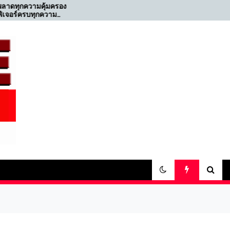
้มครอง
TIPlife แอปเดียวครบ!
ความ
จัดการประกันชีวิตง่าย
e
สะดวก ปลอดภัย ตอบโจทย์
ทุกไลฟ์สไตล์