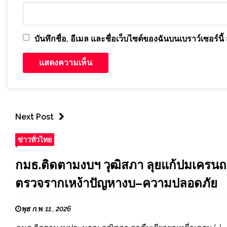
บันทึกชื่อ, อีเมล และชื่อเว็บไซต์ของฉันบนเบราว์เซอร์
Next Post
ข่าวทั่วไทย
กมธ.ติดตามงบฯ วุฒิสภา ลุยแก้ปมเครนถล่
ตรวจรากเหง้าปัญหางบ–ความปลอดภัย
พุธ ก.พ. 11 , 2026